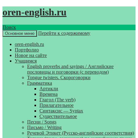
oren-english.ru
Поиск
Перейти к содержимому
Основное меню
oren-english.ru
Портфолио
Новое на сайте
Учащимся
English proverbs and sayings / Английские
пословицы и поговорки (с переводом)
Tongue twisters. Скороговорки
Грамматика
Артикли
Времена
Глагол (The verb)
Прилагательное
Синтаксис — Syntax
Существительное
Песни / Songs
Письмо / Writing
Речевой Этикет (Русско-английские соответствия)