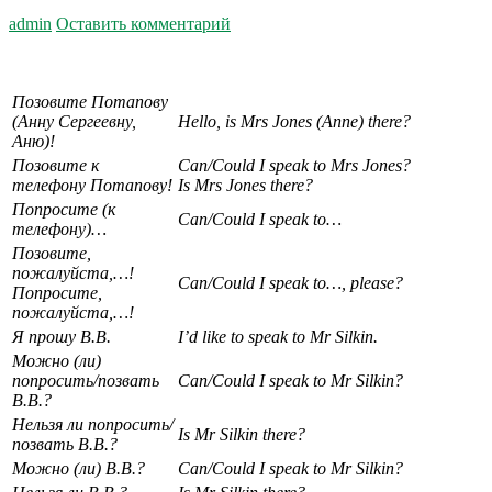
admin
Оставить комментарий
Позовите Потапову
(Анну Сергеевну,
Hello, is Mrs Jones (Anne) there?
Аню)!
Позовите к
Can/Could I speak to Mrs Jones?
телефону Потапову!
Is Mrs Jones there?
Попросите (к
Can/Could I speak to…
телефону)…
Позовите,
пожалуйста,…!
Can/Could I speak to…, please?
Попросите,
пожалуйста,…!
Я прошу В.В.
I’d like to speak to Mr Silkin.
Можно (ли)
попросить/позвать
Can/Could I speak to Mr Silkin?
В.В.?
Нельзя ли попросить/
Is Mr Silkin there?
позвать В.В.?
Можно (ли) В.В.?
Can/Could I speak to Mr Silkin?