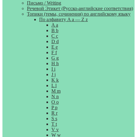
Письмо / Writing
Речевой Этикет (Русско-английские соответствия)
Топики (темы, сочинения) по английскому языку
По алфавиту A a — Z z
A a
B b
C c
D d
E e
F f
G g
H h
I i
J j
K k
L l
M m
N n
O o
P p
R r
S s
T t
V v
W w