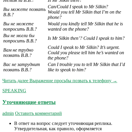
Нельзя ли В.В.?
Is Mr Silkin there?
Can/Could I speak to Mr Silkin?
Вы можете позвать
Would you tell Mr Silkin that I’m on the
В.В.?
phone?
Вы не можете
Would you kindly tell Mr Silkin that he is
попросить В.В.?
wanted on the phone?
Вы не могли бы
Is Mr Silkin then’? Could I speak to him?
попросить В.В.?
Could I speak to Mr Silkin? It’s urgent.
Вам не трудно
Could you please tell him he’s wanted on
позвать В.В.?
the phone?
Вас не затруднит
Can I trouble you to tell Mr Silkin that I’d
позвать В.В.?
like to speak to him?
Читать далее
Выражение просьбы позвать к телефону
→
SPEAKING
Уточняющие ответы
admin
Оставить комментарий
В ответ на вопрос следует уточняющая реплика.
Утвердительная, как правило, оформляется