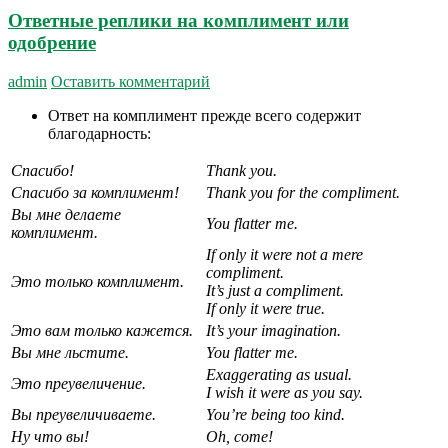
Ответные реплики на комплимент или
одобрение
admin
Оставить комментарий
Ответ на комплимент прежде всего содержит
благодарность:
Спасибо
!
Thank you.
Спасибо за комплимент!
Thank you for the compliment.
Вы мне делаете
You flatter me.
комплимент.
If only it were not a mere
compliment.
Это только комплимент.
It’s just a compliment.
If only it were true.
Это вам только кажется.
It’s your imagination.
Вы мне льстите.
You flatter me.
Exaggerating as usual.
Это
преувеличение
.
I wish it were as you say.
Вы преувеличиваете.
You’re being too kind.
Ну что вы!
Oh, come!