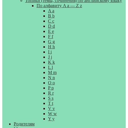
Топики (темы, сочинения) по английскому языку
По алфавиту A a — Z z
A a
B b
C c
D d
E e
F f
G g
H h
I i
J j
K k
L l
M m
N n
O o
P p
R r
S s
T t
V v
W w
Y y
Родителям