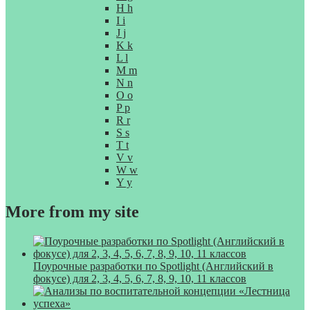
H h
I i
J j
K k
L l
M m
N n
O o
P p
R r
S s
T t
V v
W w
Y y
More from my site
Поурочные разработки по Spotlight (Английский в
фокусе) для 2, 3, 4, 5, 6, 7, 8, 9, 10, 11 классов