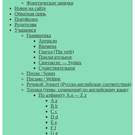
Фонетические зарядки
Новое на сайте
Обратная связь
Портфолио
Родителям
Учащимся
Грамматика
Артикли
Времена
Глагол (The verb)
Прилагательное
Синтаксис — Syntax
Существительное
Песни / Songs
Письмо / Writing
Речевой Этикет (Русско-английские соответствия)
Топики (темы, сочинения) по английскому языку
По алфавиту A a — Z z
A a
B b
C c
D d
E e
F f
G g