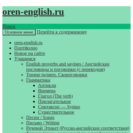
oren-english.ru
Поиск
Перейти к содержимому
Основное меню
oren-english.ru
Портфолио
Новое на сайте
Учащимся
English proverbs and sayings / Английские
пословицы и поговорки (с переводом)
Tongue twisters. Скороговорки
Грамматика
Артикли
Времена
Глагол (The verb)
Прилагательное
Синтаксис — Syntax
Существительное
Песни / Songs
Письмо / Writing
Речевой Этикет (Русско-английские соответствия)