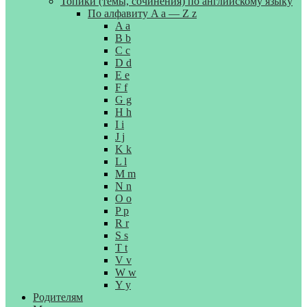
Топики (темы, сочинения) по английскому языку
По алфавиту A a — Z z
A a
B b
C c
D d
E e
F f
G g
H h
I i
J j
K k
L l
M m
N n
O o
P p
R r
S s
T t
V v
W w
Y y
Родителям