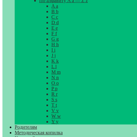
По алфавиту A a — Z z
A a
B b
C c
D d
E e
F f
G g
H h
I i
J j
K k
L l
M m
N n
O o
P p
R r
S s
T t
V v
W w
Y y
Родителям
Методическая копилка