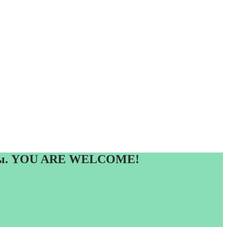
евны. YOU ARE WELCOME!