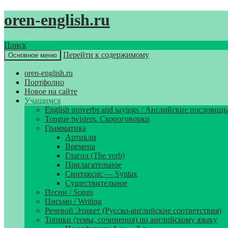
oren-english.ru
Поиск
Перейти к содержимому
Основное меню
oren-english.ru
Портфолио
Новое на сайте
Учащимся
English proverbs and sayings / Английские пословиц
Tongue twisters. Скороговорки
Грамматика
Артикли
Времена
Глагол (The verb)
Прилагательное
Синтаксис — Syntax
Существительное
Песни / Songs
Письмо / Writing
Речевой Этикет (Русско-английские соответствия)
Топики (темы, сочинения) по английскому языку