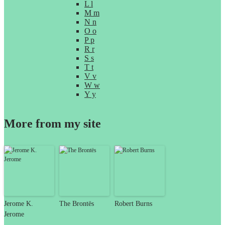
L l
M m
N n
O o
P p
R r
S s
T t
V v
W w
Y y
More from my site
Jerome K.
The Brontës
Robert Burns
Jerome