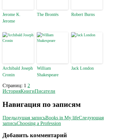
Jerome K.
The Brontës
Robert Burns
Jerome
Archibald Joseph
William
Jack London
Cronin
Shakespeare
Страниц:
1
2
История
Книги
Писатели
Навигация по записям
Предыдущая запись
Books in My life
Следующая
запись
Choosing a Profession
Добавить комментарий