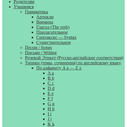
Родителям
Учащимся
Грамматика
Артикли
Времена
Глагол (The verb)
Прилагательное
Синтаксис — Syntax
Существительное
Песни / Songs
Письмо / Writing
Речевой Этикет (Русско-английские соответствия)
Топики (темы, сочинения) по английскому языку
По алфавиту A a — Z z
A a
B b
C c
D d
E e
F f
G g
H h
I i
J j
K k