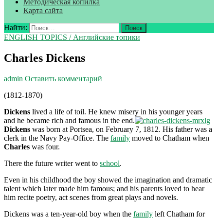
Методическая копилка
Карта сайта
Найти:
ENGLISH TOPICS / Английские топики
Charles Dickens
admin
Оставить комментарий
(1812-1870)
Dickens
lived a life of toil. He knew misery in his younger years
and he became rich and famous in the end.
Dickens
was born at Portsea, on February 7, 1812. His father was a
clerk in the Navy Pay-Office. The
family
moved to Chatham when
Charles
was four.
There the future writer went to
school
.
Even in his childhood the boy showed the imagination and dramatic
talent which later made him famous; and his parents loved to hear
him recite poetry, act scenes from great plays and novels.
Dickens was a ten-year-old boy when the
family
left Chatham for