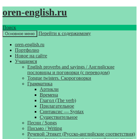
oren-english.ru
Поиск
Перейти к содержимому
Основное меню
oren-english.ru
Портфолио
Новое на сайте
Учащимся
English proverbs and sayings / Английские
пословицы и поговорки (с переводом)
Tongue twisters. Скороговорки
Грамматика
Артикли
Времена
Глагол (The verb)
Прилагательное
Синтаксис — Syntax
Существительное
Песни / Songs
Письмо / Writing
Речевой Этикет (Русско-английские соответствия)