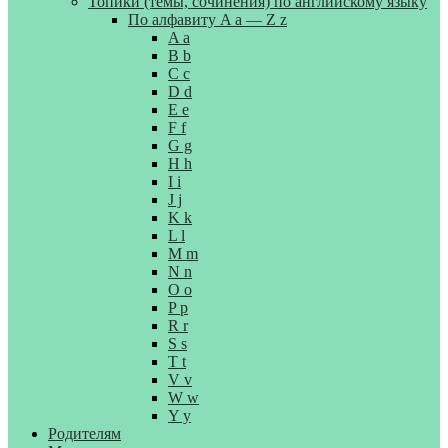
Топики (темы, сочинения) по английскому языку
По алфавиту A a — Z z
A a
B b
C c
D d
E e
F f
G g
H h
I i
J j
K k
L l
M m
N n
O o
P p
R r
S s
T t
V v
W w
Y y
Родителям