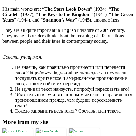
His main works are: “
The Stars Look Down
” (1934), “
The
Citadel
” (1937), “
The Keys to the Kingdom
” (1941), “
The Green
Years
” (1944), and “
Snannon’s Way
” (1945), among others.
They are all quite important in English literature of 20th century.
They make his readers think about the meaning of life, relations
between people and their fates in contemporary society.
Советы учащимся:
Не знаешь, как правильно произнести или перевести
слово? http://www.lingvo-online.ru/ru- здесь ты сможешь
послушать британское и американское произношение
слов, а также найти их перевод.
Не заучивай текст наизусть, попробуй пересказать его!
Обязательно выучи все незнакомые слова с правильным
произношением прежде, чем будешь пересказывать
текст!
Тяжело запомнить весь текст? Составь план текста.
More from my site