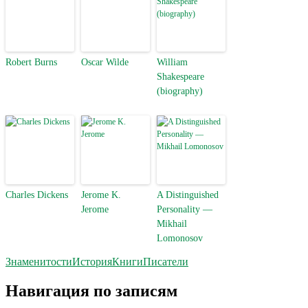
Robert Burns
Oscar Wilde
William
Shakespeare
(biography)
Charles Dickens
Jerome K.
A Distinguished
Jerome
Personality —
Mikhail
Lomonosov
Знаменитости
История
Книги
Писатели
Навигация по записям