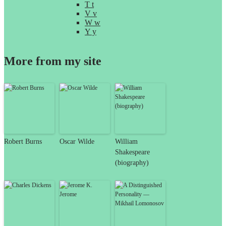
T t
V v
W w
Y y
More from my site
Robert Burns
Oscar Wilde
William
Shakespeare
(biography)