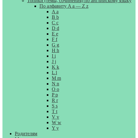
Топики (темы, сочинения) по английскому языку
По алфавиту A a — Z z
A a
B b
C c
D d
E e
F f
G g
H h
I i
J j
K k
L l
M m
N n
O o
P p
R r
S s
T t
V v
W w
Y y
Родителям