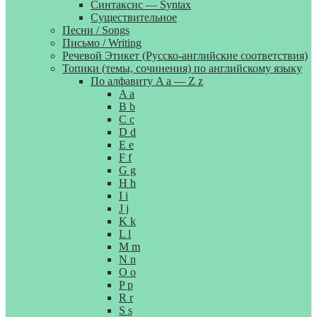
Синтаксис — Syntax
Существительное
Песни / Songs
Письмо / Writing
Речевой Этикет (Русско-английские соответствия)
Топики (темы, сочинения) по английскому языку
По алфавиту A a — Z z
A a
B b
C c
D d
E e
F f
G g
H h
I i
J j
K k
L l
M m
N n
O o
P p
R r
S s