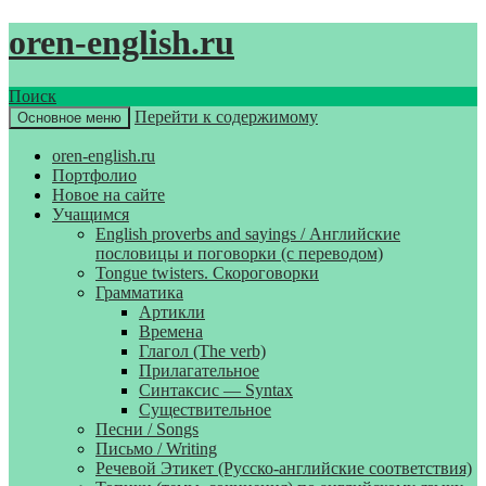
oren-english.ru
Поиск
Перейти к содержимому
Основное меню
oren-english.ru
Портфолио
Новое на сайте
Учащимся
English proverbs and sayings / Английские
пословицы и поговорки (с переводом)
Tongue twisters. Скороговорки
Грамматика
Артикли
Времена
Глагол (The verb)
Прилагательное
Синтаксис — Syntax
Существительное
Песни / Songs
Письмо / Writing
Речевой Этикет (Русско-английские соответствия)