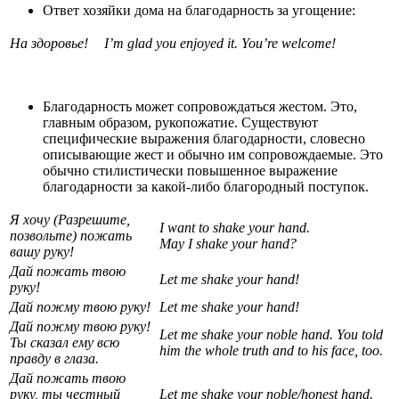
Ответ хозяйки дома на благодарность за угощение:
На
здоровье
!
I’m glad you enjoyed it.
You’re welcome!
Благодарность может сопровождаться жестом. Это,
главным образом, рукопожатие. Существуют
специфические выражения благодарности, словесно
описывающие жест и обычно им сопровождаемые. Это
обычно стилистически повышенное выражение
благодарности за какой-либо благородный поступок.
Я хочу (Разрешите,
I want to shake your hand.
позвольте) пожать
May I shake your hand?
вашу руку!
Дай пожать твою
Let me shake your hand!
руку!
Дай пожму твою руку!
Let me shake your hand!
Дай пожму твою руку!
Let me shake your noble hand. You told
Ты сказал ему всю
him the whole truth and to his face, too.
правду в глаза.
Дай пожать твою
руку, ты честный
Let me shake your noble/honest hand.