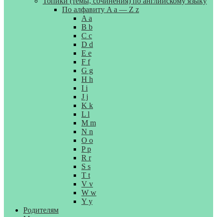
Топики (темы, сочинения) по английскому языку
По алфавиту A a — Z z
A a
B b
C c
D d
E e
F f
G g
H h
I i
J j
K k
L l
M m
N n
O o
P p
R r
S s
T t
V v
W w
Y y
Родителям