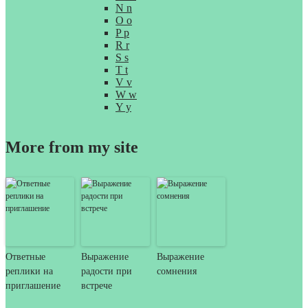
N n
O o
P p
R r
S s
T t
V v
W w
Y y
More from my site
Ответные
Выражение
Выражение
реплики на
радости при
сомнения
приглашение
встрече