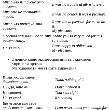
Мне было нетрудно это
It was no trouble at all/ whatever!
сделать.
Мне это не составило
It was no bother. It was a pleasure.
труда.
It was a real pleasure for me to do
Мне было приятно это
it.
сделать.
My pleasure.
Спасибо вам большое за эту
Thank you so very much for this
редкую книгу.
rare book.
I was happy to oblige you.
Не за что.
My pleasure.
Эмоционально-экспрессивными выражениями
<протеста против
благодарности могут быть выражения:
Какие могут быть
Think nothing of it.
благодарности!
Ну (Да) что вы.
Don’t mention it.
Не
стоит
!
That’s all right.
He за что!
It’s nothing.
Вы не можете себе
представить, как я вам
I can never thank you enough for