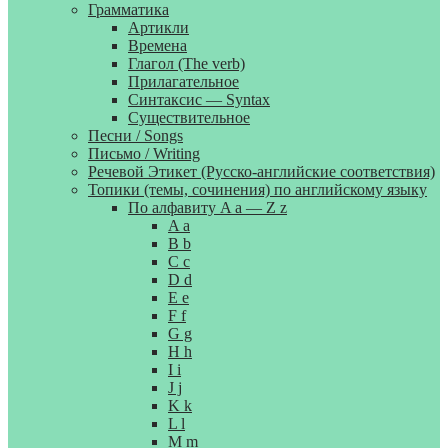
Грамматика
Артикли
Времена
Глагол (The verb)
Прилагательное
Синтаксис — Syntax
Существительное
Песни / Songs
Письмо / Writing
Речевой Этикет (Русско-английские соответствия)
Топики (темы, сочинения) по английскому языку
По алфавиту A a — Z z
A a
B b
C c
D d
E e
F f
G g
H h
I i
J j
K k
L l
M m