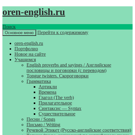
oren-english.ru
Поиск
Перейти к содержимому
Основное меню
oren-english.ru
Портфолио
Новое на сайте
Учащимся
English proverbs and sayings / Английские
пословицы и поговорки (с переводом)
Tongue twisters. Скороговорки
Грамматика
Артикли
Времена
Глагол (The verb)
Прилагательное
Синтаксис — Syntax
Существительное
Песни / Songs
Письмо / Writing
Речевой Этикет (Русско-английские соответствия)