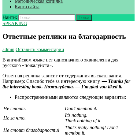
Методическая копилка
Карта сайта
Найти:
SPEAKING
Ответные реплики на благодарность
admin
Оставить комментарий
В английском языке нет однозначного эквивалента для
русского «пожалуйста».
Ответная реплика зависит от содержания высказывания.
Например: Спасибо тебе за интересную книгу.
— Thanks for
the interesting book.
Пожалуйста
. — I’m glad you liked it.
Распространенными являются следующие варианты:
Не
стоит
.
Don’t mention it.
It’s nothing.
Не за что.
Think nothing of it.
That’s really nothing! Don’t
Не стоит благодарности!
mention it.