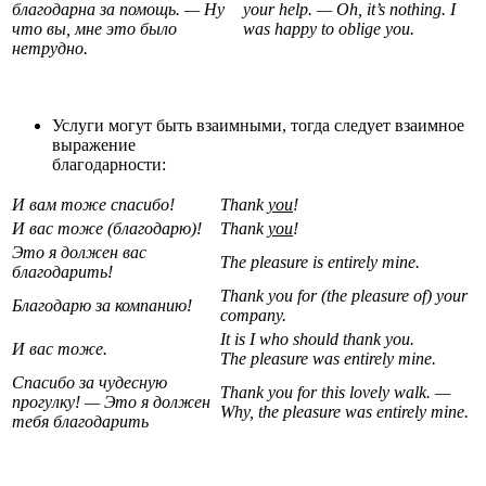
благодарна за помощь. — Ну
your help. — Oh, it’s nothing. I
что вы, мне это было
was happy to oblige you.
нетрудно.
Услуги могут быть взаимными, тогда следует взаимное
выражение
благодарности:
И вам тоже спасибо!
Thank
you
!
И вас тоже (благодарю)!
Thank
you
!
Это я должен вас
The pleasure is entirely mine.
благодарить!
Thank you for (the pleasure of) your
Благодарю за компанию!
company.
It is I who should thank you.
И вас тоже.
The pleasure was entirely mine.
Спасибо за чудесную
Thank you for this lovely walk. —
прогулку! — Это я должен
Why, the pleasure was entirely mine.
тебя благодарить