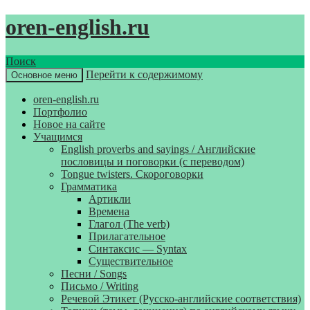
oren-english.ru
Поиск
Перейти к содержимому
Основное меню
oren-english.ru
Портфолио
Новое на сайте
Учащимся
English proverbs and sayings / Английские
пословицы и поговорки (с переводом)
Tongue twisters. Скороговорки
Грамматика
Артикли
Времена
Глагол (The verb)
Прилагательное
Синтаксис — Syntax
Существительное
Песни / Songs
Письмо / Writing
Речевой Этикет (Русско-английские соответствия)