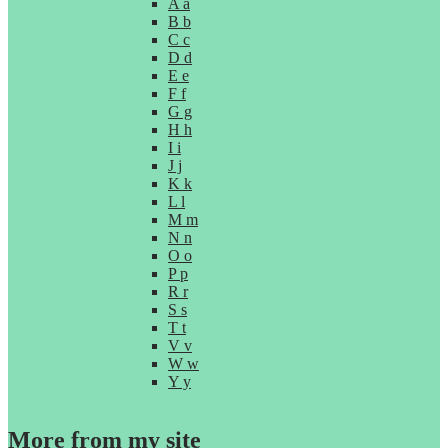
A a
B b
C c
D d
E e
F f
G g
H h
I i
J j
K k
L l
M m
N n
O o
P p
R r
S s
T t
V v
W w
Y y
More from my site