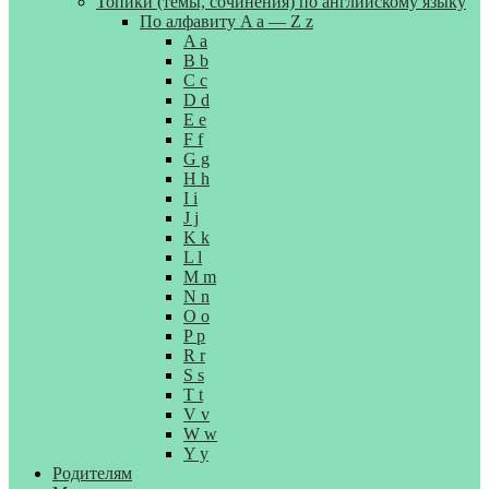
Топики (темы, сочинения) по английскому языку
По алфавиту A a — Z z
A a
B b
C c
D d
E e
F f
G g
H h
I i
J j
K k
L l
M m
N n
O o
P p
R r
S s
T t
V v
W w
Y y
Родителям