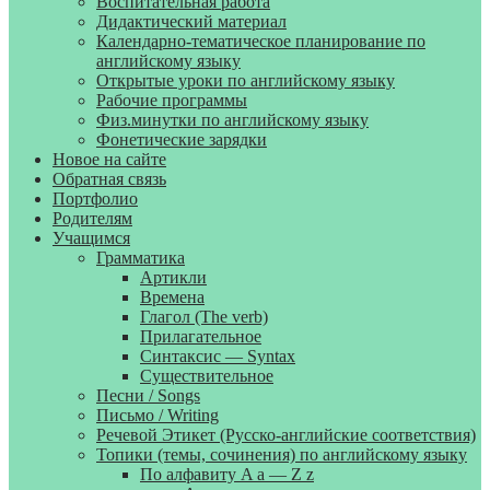
Воспитательная работа
Дидактический материал
Календарно-тематическое планирование по
английскому языку
Открытые уроки по английскому языку
Рабочие программы
Физ.минутки по английскому языку
Фонетические зарядки
Новое на сайте
Обратная связь
Портфолио
Родителям
Учащимся
Грамматика
Артикли
Времена
Глагол (The verb)
Прилагательное
Синтаксис — Syntax
Существительное
Песни / Songs
Письмо / Writing
Речевой Этикет (Русско-английские соответствия)
Топики (темы, сочинения) по английскому языку
По алфавиту A a — Z z