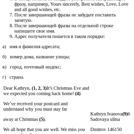
фразу, например, Yours sincerely, Best wishes, Love, Love
and all good wishes, etc.
После завершающей фразы не забудьте поставить
запятую.
После завершающей фразы на отдельной строке
напишите свое имя.
Адрес получателя пишется в таком порядке:
а) имя и фамилия адресата;
б) номер дома, название улицы;
в) город, почтовый индекс;
г) страна.
Dear Kathryn,
(1, 2, 3)
It’s Christmas Eve and
we expected you coming back home!
(4)
We’ve received your postcard and
understand why you must stay far
Kathryn Ivanova
(9)
6
away at Christmas
(5)
.
Sadovaya ulitsa
We all hope that you are well. We miss you
Dmitrov 146150