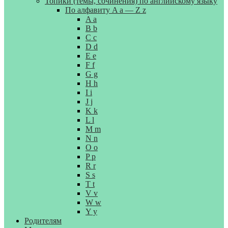
Топики (темы, сочинения) по английскому языку
По алфавиту A a — Z z
A a
B b
C c
D d
E e
F f
G g
H h
I i
J j
K k
L l
M m
N n
O o
P p
R r
S s
T t
V v
W w
Y y
Родителям