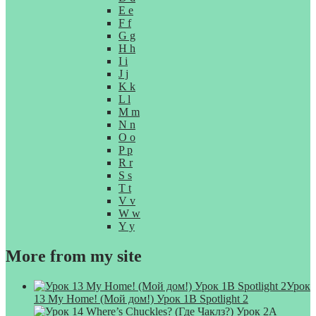
E e
F f
G g
H h
I i
J j
K k
L l
M m
N n
O o
P p
R r
S s
T t
V v
W w
Y y
More from my site
Урок
13 My Home! (Мой дом!) Урок 1B Spotlight 2