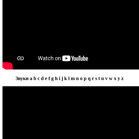
Звуки a b c d e f g h i j k l m n o p q r s t u v w x y z