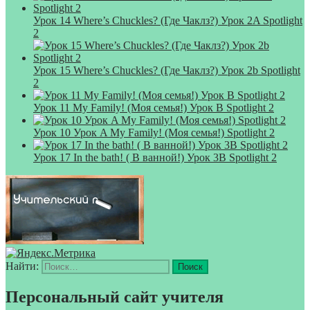
Урок 14 Where’s Chuckles? (Где Чаклз?) Урок 2A Spotlight
2
Урок 15 Where’s Chuckles? (Где Чаклз?) Урок 2b Spotlight
2
Урок 11 My Family! (Моя семья!) Урок B Spotlight 2
Урок 10 Урок A My Family! (Моя семья!) Spotlight 2
Урок 17 In the bath! ( В ванной!) Урок 3B Spotlight 2
Найти:
Персональный сайт учителя