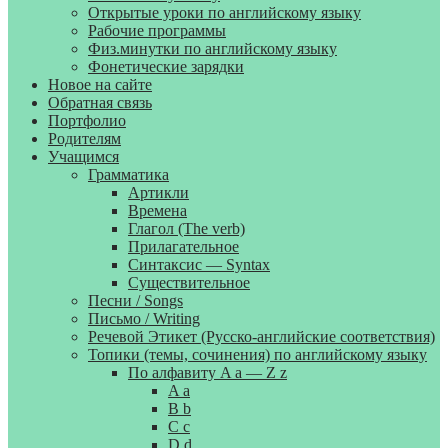
Открытые уроки по английскому языку
Рабочие программы
Физ.минутки по английскому языку
Фонетические зарядки
Новое на сайте
Обратная связь
Портфолио
Родителям
Учащимся
Грамматика
Артикли
Времена
Глагол (The verb)
Прилагательное
Синтаксис — Syntax
Существительное
Песни / Songs
Письмо / Writing
Речевой Этикет (Русско-английские соответствия)
Топики (темы, сочинения) по английскому языку
По алфавиту A a — Z z
A a
B b
C c
D d