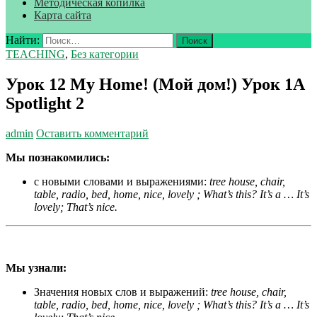
Методическая копилка
Карта сайта
Найти:
TEACHING
,
Без категории
Урок 12 My Home! (Мой дом!) Урок 1A
Spotlight 2
admin
Оставить комментарий
Мы познакомились:
с новыми словами и выражениями:
tree house, chair,
table, radio, bed, home, nice, lovely ; What’s this? It’s a … It’s
lovely; That’s nice.
Мы узнали:
Значения новых слов и выражений:
tree house, chair,
table, radio, bed, home, nice, lovely ; What’s this? It’s a … It’s