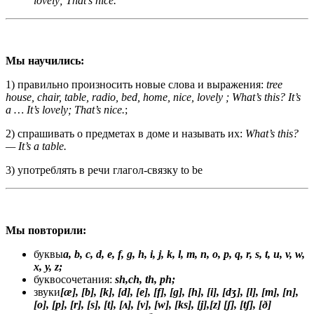
lovely; That’s nice.
Мы
научились
:
1) правильно произносить новые слова и выражения:
tree
house, chair, table, radio, bed, home, nice, lovely ; What’s this? It’s
a … It’s lovely; That’s nice.
;
2) спрашивать о предметах в доме и называть их:
What
’
s
this
?
—
It
’
s
a
table
.
3) употреблять в речи глагол­-связку to be
Мы
повторили
:
буквы
a, b, c, d, e, f, g, h, i, j, k, l, m, n, o, p, q, r, s, t, u, v, w,
x, y, z;
буквосочетания:
sh,
ch, th, ph;
звуки
[æ], [b], [k], [d], [e], [f], [g], [h], [i], [dʒ], [l], [m], [n],
[o], [p],
[r], [s], [t], [
ᴧ
], [v], [w], [ks], [j],[z]
[ʃ], [tʃ], [ð]