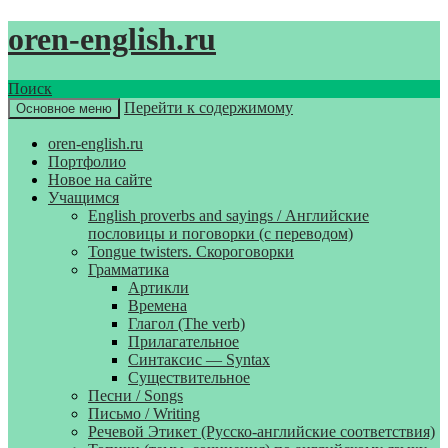
oren-english.ru
Поиск
Перейти к содержимому
Основное меню
oren-english.ru
Портфолио
Новое на сайте
Учащимся
English proverbs and sayings / Английские
пословицы и поговорки (с переводом)
Tongue twisters. Скороговорки
Грамматика
Артикли
Времена
Глагол (The verb)
Прилагательное
Синтаксис — Syntax
Существительное
Песни / Songs
Письмо / Writing
Речевой Этикет (Русско-английские соответствия)