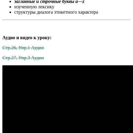
заглавные и строчные буквы
a
—
z
изученную лексику
cтруктуры диалога этикетного характера
Аудио и видео к уроку:
Стр.26, Упр.1 Аудио
Стр.27, Упр.3 Аудио