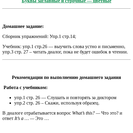
Буквы заглавные и строчные — цветные
Домашнее задание:
Сборник упражнений: Упр.1 стр.14;
Учебник: упр.1 стр.26 — выучить слова устно и письменно,
упр.3 стр. 27 – читать диалог, пока не будет ошибок в чтении.
Рекомендации по выполнению домашнего задания
Работа с учебником:
упр.1 стр. 26 — Слушать и повторять за диктором
упр.2 стр. 26 – Скажи, используя образец.
В диалоге отрабатывается вопрос
What
’
s
this
? —
Что это? и
ответ
It
’
s
a … —
Это …