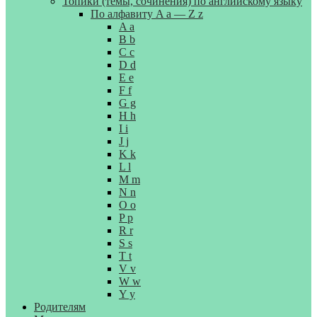
Топики (темы, сочинения) по английскому языку
По алфавиту A a — Z z
A a
B b
C c
D d
E e
F f
G g
H h
I i
J j
K k
L l
M m
N n
O o
P p
R r
S s
T t
V v
W w
Y y
Родителям