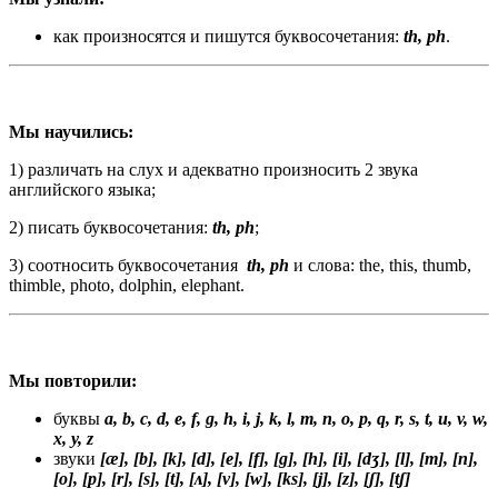
как произносятся и пишутся буквосочетания:
th
, p
h
.
Мы научились:
1) различать на слух и адекватно произносить 2 звука
английского языка;
2) писать буквосочетания:
th
, p
h
;
3) соотносить буквосочетания
th
, p
h
и слова: the, this, thumb,
thimble, photo, dolphin, elephant.
Мы повторили:
буквы
a, b, c, d, e, f, g, h, i, j, k, l, m, n, o, p, q, r, s, t, u, v, w,
x, y, z
звуки
[æ], [b], [k], [d], [e], [f], [g], [h], [i], [
dʒ
], [l], [m], [n],
[o], [p]
,
[r], [s], [t], [
ᴧ
], [v], [w], [ks], [j],
[z], [ʃ], [tʃ]