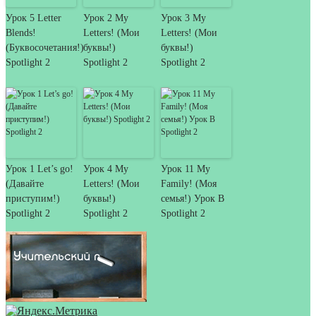
Урок 5 Letter
Урок 2 My
Урок 3 My
Blends!
Letters! (Мои
Letters! (Мои
(Буквосочетания!)
буквы!)
буквы!)
Spotlight 2
Spotlight 2
Spotlight 2
Урок 1 Let’s go!
Урок 4 My
Урок 11 My
(Давайте
Letters! (Мои
Family! (Моя
приступим!)
буквы!)
семья!) Урок B
Spotlight 2
Spotlight 2
Spotlight 2