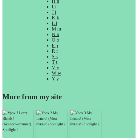
H h
I i
J j
K k
L l
M m
N n
O o
P p
R r
S s
T t
V v
W w
Y y
More from my site