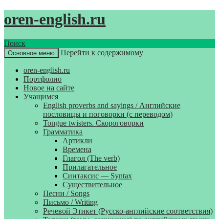
oren-english.ru
Поиск
Перейти к содержимому
Основное меню
oren-english.ru
Портфолио
Новое на сайте
Учащимся
English proverbs and sayings / Английские
пословицы и поговорки (с переводом)
Tongue twisters. Скороговорки
Грамматика
Артикли
Времена
Глагол (The verb)
Прилагательное
Синтаксис — Syntax
Существительное
Песни / Songs
Письмо / Writing
Речевой Этикет (Русско-английские соответствия)