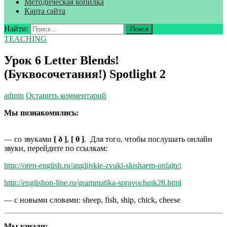
Методическая копилка
Карта сайта
Найти:
TEACHING
Урок 6 Letter Blends!
(Буквосочетания!) Spotlight 2
admin
Оставить комментарий
Мы познакомились:
— со звуками
[ ð ]
,
[ θ ]
. Для того, чтобы послушать онлайн
звуки, перейдите по ссылкам:
http://oren-english.ru/anglijskie-zvuki-slushaem-onlajn/
;
http://englishon-line.ru/grammatika-spravochnik28.html
— с новыми словами: sheep, fish, ship, chick, cheese
Мы узнали: