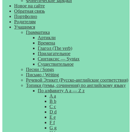
Фонетические зарядки
Новое на сайте
Обратная связь
Портфолио
Родителям
Учащимся
Грамматика
Артикли
Времена
Глагол (The verb)
Прилагательное
Синтаксис — Syntax
Существительное
Песни / Songs
Письмо / Writing
Речевой Этикет (Русско-английские соответствия)
Топики (темы, сочинения) по английскому языку
По алфавиту A a — Z z
A a
B b
C c
D d
E e
F f
G g