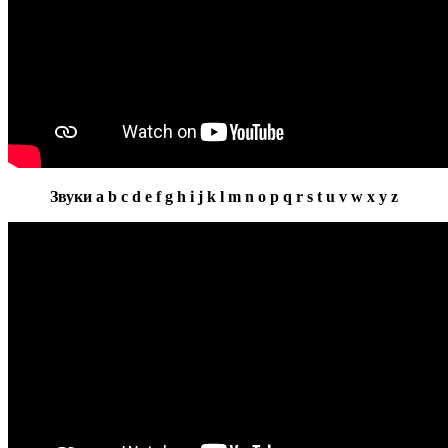
Звуки a b c d e f g h i j k l m n o p q r s t u v w x y z