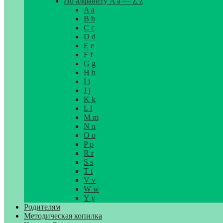
По алфавиту A a — Z z
A a
B b
C c
D d
E e
F f
G g
H h
I i
J j
K k
L l
M m
N n
O o
P p
R r
S s
T t
V v
W w
Y y
Родителям
Методическая копилка