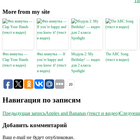
Tu
More from my site
Физ.минутка —
Физ.минутка — If
Модуль 2: My
The ABC Song
Clap Your Hands
you’re happy and
Birthday! — видео
(текст и видео)
(текст и видео)
you know it! (текст
для 2 класса
и видео)
Spotlight
20
Навигация по записям
Предыдущая запись
Apples and Bananas (текст и видео)
Следующа
Добавить комментарий
Ваш e-mail не будет опубликован.