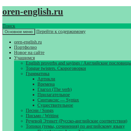
oren-english.ru
Поиск
Перейти к содержимому
Основное меню
oren-english.ru
Портфолио
Новое на сайте
Учащимся
English proverbs and sayings / Английские пословиц
Tongue twisters. Скороговорки
Грамматика
Артикли
Времена
Глагол (The verb)
Прилагательное
Синтаксис — Syntax
Существительное
Песни / Songs
Письмо / Writing
Речевой Этикет (Русско-английские соответствия)
Топики (темы, сочинения) по английскому языку