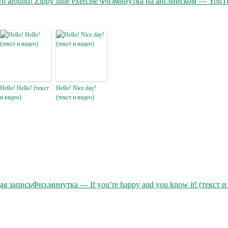
rn around! Zippy little exercise Физминутка на английском — YouT
Hello! Hello! (текст
Hello! Nice day!
и видео)
(текст и видео)
я запись
Физ.минутка — If you’re happy and you know it! (текст и