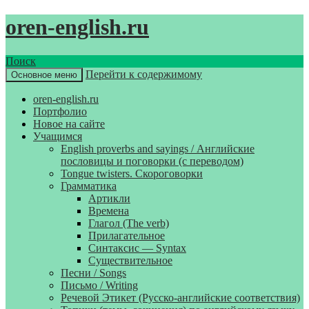
oren-english.ru
Поиск
Перейти к содержимому
Основное меню
oren-english.ru
Портфолио
Новое на сайте
Учащимся
English proverbs and sayings / Английские
пословицы и поговорки (с переводом)
Tongue twisters. Скороговорки
Грамматика
Артикли
Времена
Глагол (The verb)
Прилагательное
Синтаксис — Syntax
Существительное
Песни / Songs
Письмо / Writing
Речевой Этикет (Русско-английские соответствия)