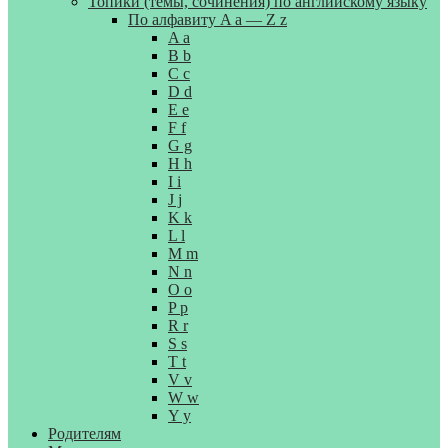
Топики (темы, сочинения) по английскому языку
По алфавиту A a — Z z
A a
B b
C c
D d
E e
F f
G g
H h
I i
J j
K k
L l
M m
N n
O o
P p
R r
S s
T t
V v
W w
Y y
Родителям