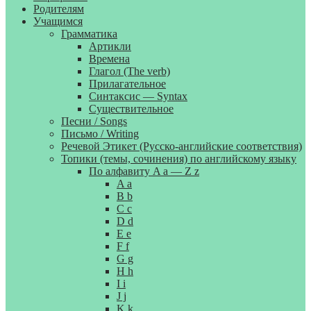
Родителям
Учащимся
Грамматика
Артикли
Времена
Глагол (The verb)
Прилагательное
Синтаксис — Syntax
Существительное
Песни / Songs
Письмо / Writing
Речевой Этикет (Русско-английские соответствия)
Топики (темы, сочинения) по английскому языку
По алфавиту A a — Z z
A a
B b
C c
D d
E e
F f
G g
H h
I i
J j
K k