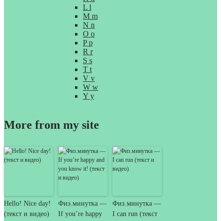
L l
M m
N n
O o
P p
R r
S s
T t
V v
W w
Y y
More from my site
Hello! Nice day!
Физ.минутка —
Физ.минутка —
(текст и видео)
If you’re happy
I can run (текст