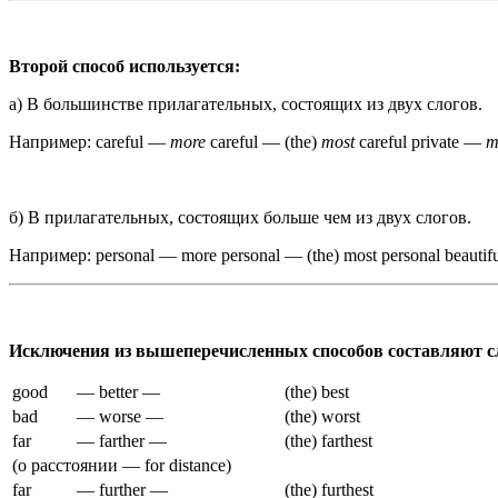
Второй способ используется:
а) В большинстве прилагательных, состоящих из двух слогов.
Например: careful —
more
careful — (the)
most
careful private —
m
б) В прилагательных, состоящих больше чем из двух слогов.
Например: personal — more personal — (the) most personal beautifu
Исключения из вышеперечисленных способов составляют с
good
— better —
(the) best
bad
— worse —
(the) worst
far
— farther —
(the) farthest
(о расстоянии — for distance)
far
— further —
(the) furthest