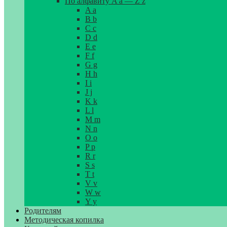
По алфавиту A a — Z z
A a
B b
C c
D d
E e
F f
G g
H h
I i
J j
K k
L l
M m
N n
O o
P p
R r
S s
T t
V v
W w
Y y
Родителям
Методическая копилка