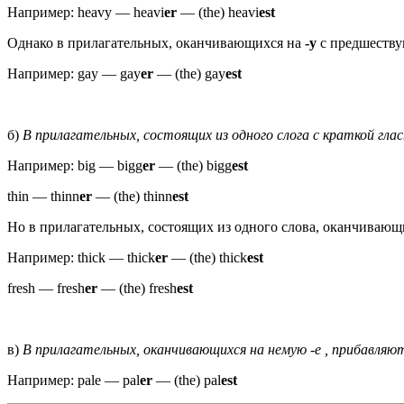
Например: heavy — heavi
er
— (the) heavi
est
Однако в прилагательных, оканчивающихся на
-у
с предшеству
Например: gay — gay
er
— (the) gay
est
б)
В прилагательных, состоящих из одного слога с краткой глас
Например: big — bigg
er
— (the) bigg
est
thin — thinn
er
— (the) thinn
est
Но в прилагательных, состоящих из одного слова, оканчивающих
Например: thick — thick
er
— (the) thick
est
fresh — fresh
er
— (the) fresh
est
в)
В прилагательных, оканчивающихся на немую -e , прибавляются
Например: pale — pal
er
— (the) pal
est