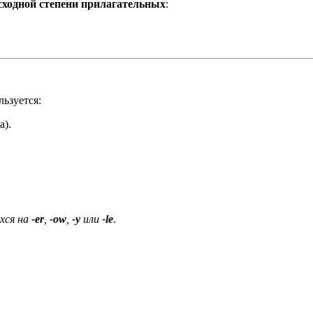
осходной степени прилагательных
:
льзуется:
а).
ихся на
-er
,
-ow
,
-у
или
-lе
.