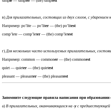
simp
le
— simpl
er
— (the) simpl
est
в)
Для прилагательных, состоящих из двух слогов, с ударением 
Например: po’lite — ро’lit
er
— (the) po’lit
est
comp’lete — comp’let
er
— (the) comp’let
est
г)
Для нескольких часто используемых прилагательных, состоящи
Например: common — common
er
— (the) common
est
quiet — quiet
er
— (the) quiet
est
pleasant — pleasant
er
— (the) pleasant
est
Запомните следующие правила написания при образовании 
а)
В прилагательных, оканчивающихся на
-у
с пред­шествующей 