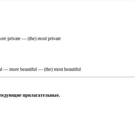
ore
private — (the)
most
private
l — more beautiful — (the) most beautiful
ледующие прилагательные.