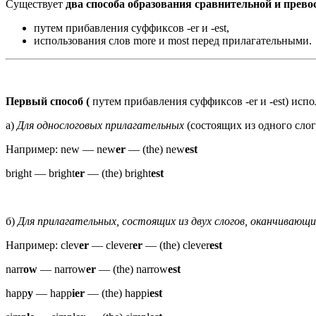
Существует
два способа образования сравнительной и прев
путем прибавления суффиксов -er и -est,
использования слов more и most перед прилагательными.
Первый способ (
путем прибавления суффиксов -er и -est) испо
а)
Для однослоговых прилагательных
(состоящих из одного слог
Например: new — new
er
— (the) new
est
bright — bright
er
— (the) bright
est
б)
Для прилагательных, состоящих из двух слогов, оканчивающ
Например: clev
er
— clever
er
— (the) clever
est
narr
ow
— narrow
er
— (the) narrow
est
happ
y
— happ
ier
— (the) happi
est