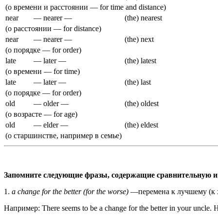
(о времени и расстоянии — for time and distance)
near
— nearer —
(the) nearest
(о расстоянии — for distance)
near
— nearer —
(the) next
(о порядке — for order)
late
— later —
(the) latest
(о времени — for time)
late
— later —
(the) last
(о порядке — for order)
old
— older —
(the) oldest
(о возрасте — for age)
old
— elder —
(the) eldest
(о старшинстве, например в семье)
Запомните следующие фразы, содержащие сравнительную и 
1.
a change for the better (for the worse)
—перемена к лучшему (к 
Например: There seems to be a change for the better in your uncle. H