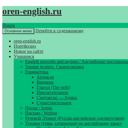
oren-english.ru
Поиск
Перейти к содержимому
Основное меню
oren-english.ru
Портфолио
Новое на сайте
Учащимся
English proverbs and sayings / Английские пословиц
Tongue twisters. Скороговорки
Грамматика
Артикли
Времена
Глагол (The verb)
Прилагательное
Синтаксис — Syntax
Существительное
Песни / Songs
Письмо / Writing
Речевой Этикет (Русско-английские соответствия)
Топики (темы, сочинения) по английскому языку