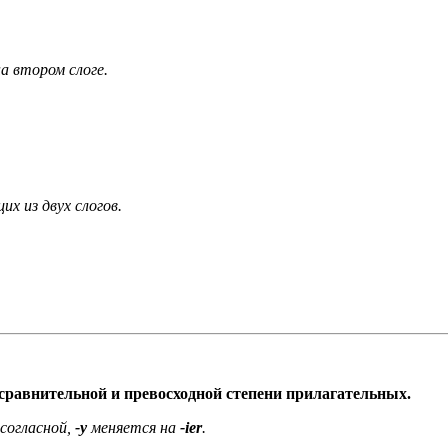
на втором слоге.
х из двух слогов.
сравнительной и превосходной степени прилагательных.
согласной,
-у
меняется на
-ier
.