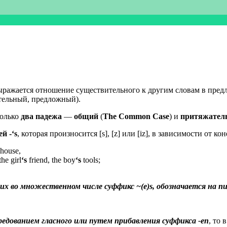
ыражается отношение существительного к другим словам в предл
тельный, предложный).
только
два падежа
—
общий
(
The Com­mon Case
) и
притяжател
й -‘s
, которая произносится [s], [z] или [iz], в зависимости от 
house,
e girl
‘s
friend, the boy
‘s
tools;
во множественном числе суффикс ~(e)s, обозначается на п
редованием гласного или путем прибавления суффикса -en
, то