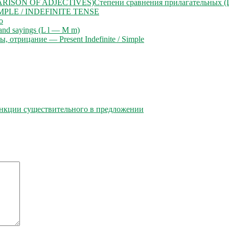
Степени сравнения прилагательных
MPLE / INDEFINITE TENSE
o
 and sayings (L l — M m)
, отрицание — Present Indefinite / Simple
нкции существительного в предложении