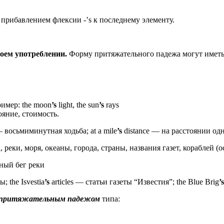
рибавлением флексии -’s к последнему элементу.
оем употреблении.
Форму притяжательного падежа могут иметь
имер: the moon
’s
light, the sun
’s
rays
яние, стоимость.
 восьмиминутная ходьба; at a mile
’s
distance — на расстоянии одно
реки, моря, океаны, города, страны, названия газет, кораблей (
ный бег реки
 the Isvestia
’s
articles — статьи газеты “Известия”; the Blue Brig
’s
 с притяжательным падежом
типа: