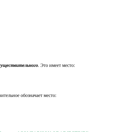
 существительного
.
Это имеет место:
вительное обозначает место: