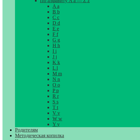
По алфавиту A a — Z z
A a
B b
C c
D d
E e
F f
G g
H h
I i
J j
K k
L l
M m
N n
O o
P p
R r
S s
T t
V v
W w
Y y
Родителям
Методическая копилка