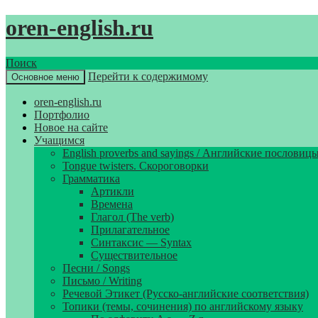
oren-english.ru
Поиск
Перейти к содержимому
Основное меню
oren-english.ru
Портфолио
Новое на сайте
Учащимся
English proverbs and sayings / Английские пословиц
Tongue twisters. Скороговорки
Грамматика
Артикли
Времена
Глагол (The verb)
Прилагательное
Синтаксис — Syntax
Существительное
Песни / Songs
Письмо / Writing
Речевой Этикет (Русско-английские соответствия)
Топики (темы, сочинения) по английскому языку