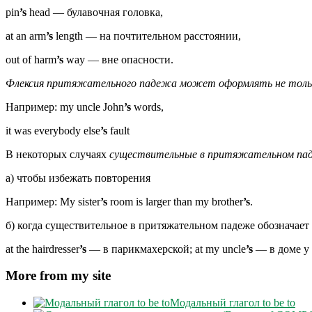
pin
’s
head — булавочная головка,
at an arm
’s
length — на почтительном расстоянии,
out of harm
’s
way — вне опасности.
Флексия притяжательного падежа может оформлять не только 
Например: my uncle John
’s
words,
it was everybody else
’s
fault
В некоторых случаях
существительные в притяжательном па
а) чтобы избежать повторения
Например: My sister
’s
room is larger than my brother
’s
.
б) когда существительное в притяжательном падеже обозначает
at the hairdresser
’s
— в парикмахерской; at my uncle
’s
— в доме у 
More from my site
Модальный глагол to be to