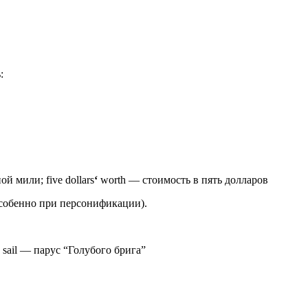
:
й мили; five dollars
‘
worth — стоимость в пять долларов
особенно при персони­фикации).
sail — парус “Голубого брига”