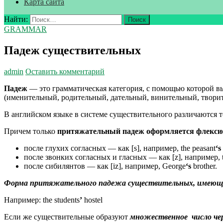
Карта сайта
Найти:
GRAMMAR
Падеж существительных
admin
Оставить комментарий
Падеж
— это грамматическая категория, с помощью которой в
(именительный, родительный, дательный, винительный, твори
В английском языке в системе существительного различаются 
Причем только
притяжательный падеж оформляется флексие
после глухих согласных — как [s], например, the peasant
‘s
после звонких согласных и гласных — как [z], например, th
после сибилянтов — как [iz], например, George
‘s
brother.
Форма притяжательного падежа существительных, имеющих 
Например: the students
’
hostel
Если же существительные образуют
множественное
число че