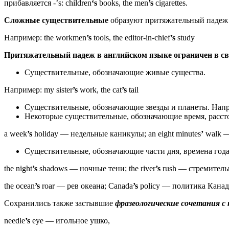
прибавляется -’s: children
‘s
books, the men
’s
cigarettes.
Сложные существительные
образуют притяжательный падеж п
Например: the workmen
’s
tools, the editor-in-chief
’s
study
Притяжательный падеж в английском языке ограничен в св
Существительные, обозначающие живые существа.
Например: my sister
’s
work, the cat
’s
tail
Существительные, обозначающие звезды и планеты. Напр
Некоторые существительные, обозначающие время, рассто
a week
’s
holiday — недельные каникулы; an eight minutes
’
walk —
Существительные, обозначающие части дня, времена года, 
the night
’s
shadows — ночные тени; the river
’s
rush — стремитель
the ocean
’s
roar — рев океана; Canada
’s
policy — политика Канады;
Сохранились также застывшие
фразеологические сочетания
needle
’s
eye — игольное ушко,